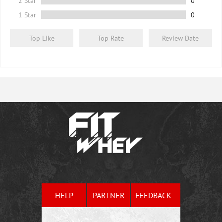
2 Star
0
1 Star
0
Top Like
Top Rate
Review Date
HELP
PARTNER
FEEDBACK