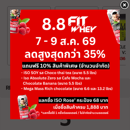
BAAM VX
BAAM MASS V1
BAAM CLEA
PERFORMANCE
V2
฿3,829
MAX
฿1,825
฿2,336
฿5,517
฿2,918
฿3
REVIEW
Review
5