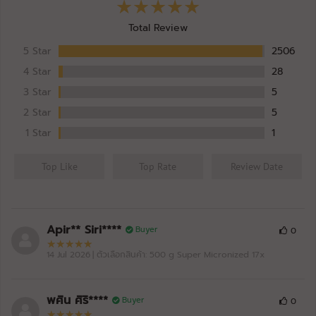
Total Review
5 Star
2506
4 Star
28
3 Star
5
2 Star
5
1 Star
1
Top Like
Top Rate
Review Date
Apir** Siri****
Buyer
0
14 Jul 2026
| ตัวเลือกสินค้า: 500 g Super Micronized 17x
พศิน ศิริ****
Buyer
0