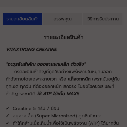
รายละเอียดสินค้า
สรรพคุณ
วิธีการรับประทาน
รายละเอียดสินค้า
VITAXTRONG CREATINE
"อาวุธลับสำคัญ ของสายยกเหล็ก ตัวจริง"
กรดอะมิโนสำคัญที่ถูกใช้อย่างแพร่หลายในหมู่คนออก
กำลังกายโดยเฉพาะสายเวท หรือ
แก๊งยกหนัก
เพราะมันอยู่กับ
ทุกเซต ทุกวัน ที่ต้องออกหนัก ยกจริง ไม่อิงโชคช่วย และที่
สำคัญ รสชาติดี
ใช้ ATP ได้เต็ม MAX!!
✓
Creatine
5 กรัม / ช้อน
✓
อนุภาคเล็ก (Super Micronized) ดูดซึมไวกว่า
✓
ทำให้กล้ามเนื้อเก็บน้ำเพื่อใช้เป็นพลังงาน (ATP) ได้มากขึ้น