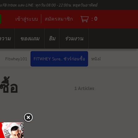
น FB Inbox และ LINE: ทุกวัน 08:00 - 22:00น. หยุดวันอาทิตย์
:
0
เข้าสู่ระบบ
สมัครสมาชิก
ความ
ของแถม
ยิม
ร่วมงาน
Fitwhey101
FITWHEY Sure.. ชัวร์ก่อนซื้อ
หนังสือชี้แจง
ื้อ
1 Articles