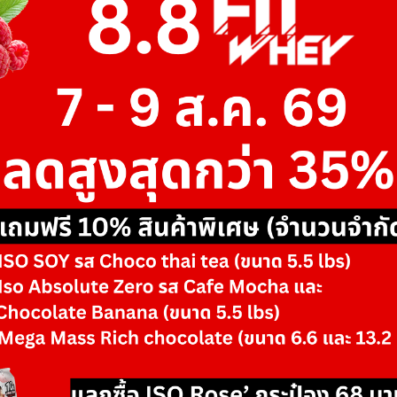
เจาะลึกเรื่องตะกั่วในโปรตีนผง ผลแลปการตรวจสาร
ตะกั่วในผลิตภัณฑ์ BAAM!! MY WHEY และ BAAM!!
ISO-SOY ...
อ่านบทความ