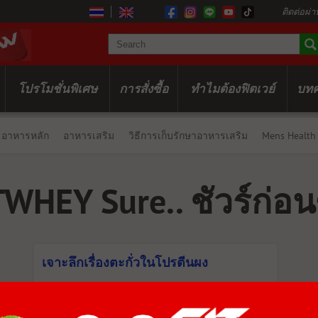
ติดต่อผ่า
โปรโมชั่นพิเศษ
การสั่งซื้อ
ทำไมต้องฟิตเวย์
บท
อาหารหลัก
อาหารเสริม
วิธีการเก็บรักษาอาหารเสริม
Mens Health
TWHEY Sure.. ชัวร์ก่อนซ
เจาะลึกเรื่องตะกั่วในโปรตีนผง