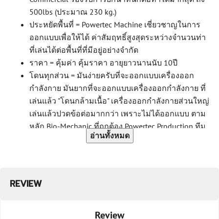
500lbs (ประมาณ 230 kg.)
ประหยัดพื้นที่ = Powertec Machine เชี่ยวชาญในการ
ออกแบบเพื่อให้ได้ ค่าสัมฤทธิ์สูงสุดระหว่างจำนวนท่า
ที่เล่นได้ต่อพื้นที่ที่มีอยู่อย่างจำกัด
ราคา = คุ้มค่า คุ้มราคา อายุยาวนานนับ 10ปี
โดนทุกส่วน = มันง่ายครับที่จะออกแบบเครื่องออก
กำลังกาย มันยากที่จะออกแบบเครื่องออกกำลังกาย ที่
เล่นแล้ว "โดนกล้ามเนื้อ" เครื่องออกกำลังกายส่วนใหญ่
เล่นแล้วปวดข้อต่อมากกว่า เพราะไม่ได้ออกแบบ ตาม
หลัก Bio-Mechanic ที่ถูกต้อง Powertec Production ทีม
อ่านทั้งหมด
นั้นมีการทำ R&D ตั้งแต่การเริ่มต้นวาดแบบ การ
ทดลอง Prototype และการให้นักกีฬาพิสูจน์จริงบน
เครื่อง ตั้งแต่ LAB to GYM... การันตีว่านี่คือ เครื่องออก
กำลังกายที่คุ้มค่าราคาที่สุดในโลก
REVIEW
การชำระค่าสินค้า
Review