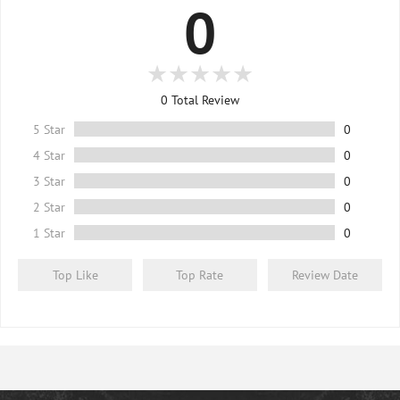
0
ลูกค้าสามารถผ่อนสบายๆ 0%
โปรโมชั่นผ่อนจ่ายนี้ เป็นโปรโมชั่นพิเศษที่ทาง FITWHEY
ร่วมกับทางธนาคาร โดยการผ่อนจ่ายสามารถเลือกผ่อนจ่าย
0
Total Review
ได้ในระบบการสั่งซื้อของ FITWHEY โดยตรง ไม่จำเป็นต้อง
5 Star
0
ติดต่อแจ้งขอผ่อนชำระกับทางธนาคาร และใช้ได้กับบัตร
4 Star
0
เครดิตธนาคารที่ระบุไว้เท่านั้น
3 Star
0
2 Star
0
ลูกค้าได้รับคะแนนสะสมตามปกติ เหมือนซื้อสินค้าอื่นๆใน
เว็บนะครับ
1 Star
0
Top Like
Top Rate
Review Date
รายละเอียด
ระยะเวลาการจัดส่ง
และ
การ Service
สินค้า
เครื่องออกกำลังกาย
https://fitwhey.com/knowledge/help/Shipping