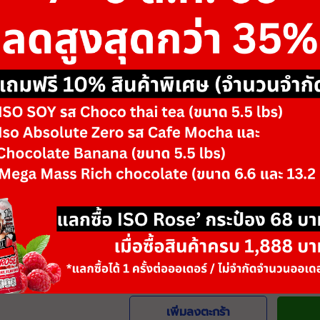
ขนาด
-
รสชาติ/ตัวเลือก
Black Flame & Bl
Brown Flame & B
Silver Frame & B
-
+
จำนวน
วันหมดอายุ: 06/28
เพิ่มลงตะกร้า