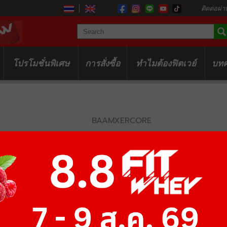
ติดต่อผ่า
โปรโมชั่นพิเศษ
การสั่งซื้อ
ทำไมต้องฟิตเวย์
บท
BAAMXERCORE
E3048 POWE
฿24,700
฿38,000