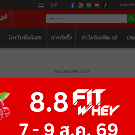
ติดต่อผ่า
โปรโมชั่นพิเศษ
การสั่งซื้อ
ทำไมต้องฟิตเวย์
บท
BAAMXERCORE
E1033B LONG
฿45,500
฿70,000