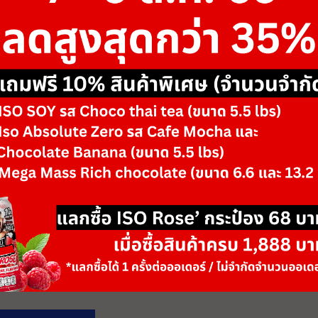
ขนาด
-
รสชาติ/ตัวเลือก
Brown Flame & B
-
+
จำนวน
วันหมดอายุ: 06/28
เพิ่มลงตะกร้า