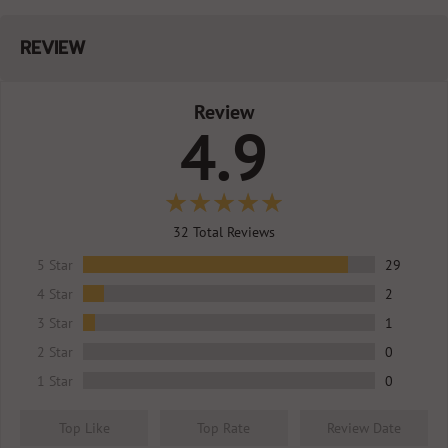
REVIEW
Review
4.9
32
Total Reviews
5 Star
29
4 Star
2
3 Star
1
2 Star
0
1 Star
0
Top Like
Top Rate
Review Date