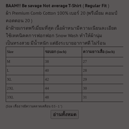
BAAM!! Be savage Not average T-Shirt
(
Regular Fit
)
ผ้า Premium Comb Cotton 100% เบอร์ 20 (พรีเมี่ยม คอมป์
คอตตอน 20 )
ผ้าฝ้ายเกรดพรีเมี่ยมที่สุด ​เนื้อผ้าหนามีความเนียนละเอียด
ใช้เทคนิคคการฟอกฟอก Snow Wash ทำให้ผ้านุ่ม
เป็นทรงสวย มีน้ำหนัก แต่ยังระบายอากาศดี ไม่ร้อน
Size
รอบอก (inch)
ความยาวเสื้อ (inch)
ค
M
38
27
6
L
40
28
7
XL
42
29
7
2XL
44
30
7
3XL
48
31
8
(Size เสื้ออาจมีความคลาดเคลื่อน 0.5 - 1 ")
อ่านทั้งหมด