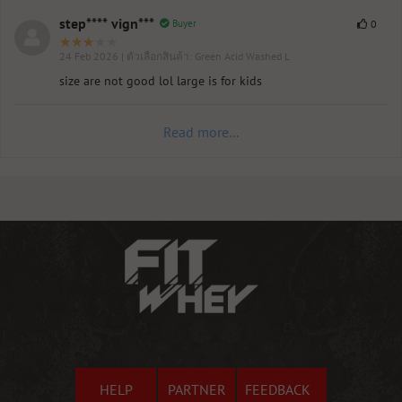
step**** vign***
Buyer
0
24 Feb 2026
| ตัวเลือกสินค้า: Green Acid Washed L
size are not good lol large is for kids
Read more...
HELP
PARTNER
FEEDBACK